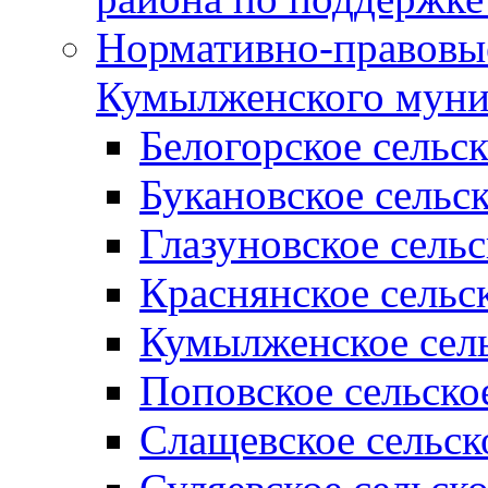
Нормативно-правовые
Кумылженского муни
Белогорское сельс
Букановское сельс
Глазуновское сель
Краснянское сельс
Кумылженское сель
Поповское сельско
Слащевское сельск