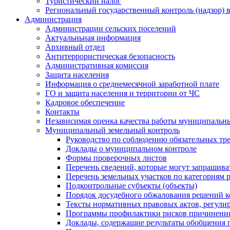
Туристический налог
Региональный государственный контроль (надзор) 
Администрация
Администрации сельских поселений
Актуальньная информация
Архивный отдел
Антитеррористическая безопасность
Административная комиссия
Защита населения
Информация о среднемесячной заработной плате
ГО и защита населения и территории от ЧС
Кадровое обеспечение
Контакты
Независимая оценка качества работы муниципальн
Муниципальный земельный контроль
Руководство по соблюдению обязательных тр
Доклады о муниципальном контроле
Формы проверочных листов
Перечень сведений, которые могут запрашива
Перечень земельных участков по категориям 
Подконтрольные субъекты (объекты)
Порядок досудебного обжалования решений ко
Тексты нормативных правовых актов, регули
Программы профилактики рисков причинения
Доклады, содержащие результаты обобщения 