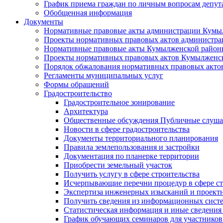
График приема граждан по личным вопросам депут
Обобщенная информация
Документы
Нормативные правовые акты администрации Кумы
Проекты нормативных правовых актов администра
Нормативные правовые акты Кумылженской райо
Проекты нормативных правовых актов Кумылженс
Порядок обжалования нормативных правовых акто
Регламенты муниципальных услуг
Формы обращений
Градостроительство
Градостроительное зонирование
Архитектура
Общественные обсуждения Публичные слуш
Новости в сфере градостроительства
Документы территориального планирования
Правила землепользования и застройки
Документация по планерке территории
Приобрести земельный участок
Получить услугу в сфере строительства
Исчерпывающие перечни процедур в сфере ст
Экспертиза инженерных изысканий и проект
Получить сведения из информационных систем
Статистическая информация и иные сведения 
График обучающих семинаров для участников