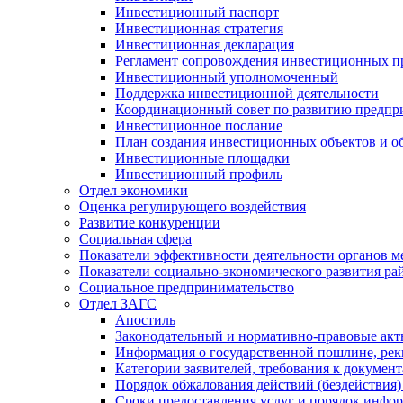
Инвестиционный паспорт
Инвестиционная стратегия
Инвестиционная декларация
Регламент сопровождения инвестиционных п
Инвестиционный уполномоченный
Поддержка инвестиционной деятельности
Координационный совет по развитию предпр
Инвестиционное послание
План создания инвестиционных объектов и о
Инвестиционные площадки
Инвестиционный профиль
Отдел экономики
Оценка регулирующего воздействия
Развитие конкуренции
Социальная сфера
Показатели эффективности деятельности органов м
Показатели социально-экономического развития ра
Социальное предпринимательство
Отдел ЗАГС
Апостиль
Законодательный и нормативно-правовые ак
Информация о государственной пошлине, рек
Категории заявителей, требования к докумен
Порядок обжалования действий (бездействия)
Сроки предоставления услуг и порядок инфо