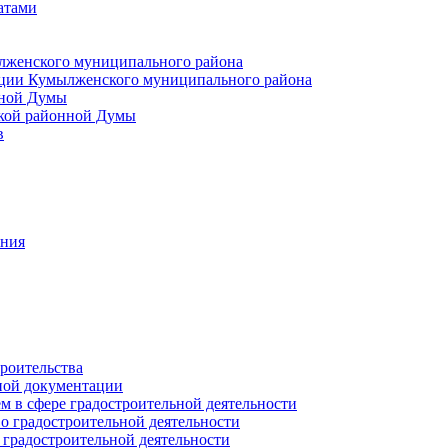
атами
лженского муниципального района
ции Кумылженского муниципального района
нной Думы
кой районной Думы
в
ания
роительства
ной документации
 в сфере градостроительной деятельности
о градостроительной деятельности
 градостроительной деятельности