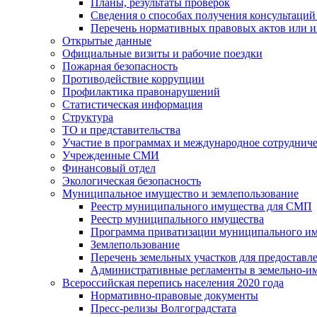
Планы, результаты проверок
Сведения о способах получения консультаций
Перечень нормативных правовых актов или и
Открытые данные
Официальные визиты и рабочие поездки
Пожарная безопасность
Противодействие коррупции
Профилактика правонарушений
Статистическая информация
Структура
ТО и представительства
Участие в программах и международное сотруднич
Учрежденные СМИ
Финансовый отдел
Экологическая безопасность
Муниципальное имущество и землепользование
Реестр муниципального имущества для СМП
Реестр муниципального имущества
Программа приватизации муниципального и
Землепользование
Перечень земельных участков для предоставл
Административные регламенты в земельно-и
Всероссийская перепись населения 2020 года
Нормативно-правовые документы
Пресс-релизы Волгоградстата