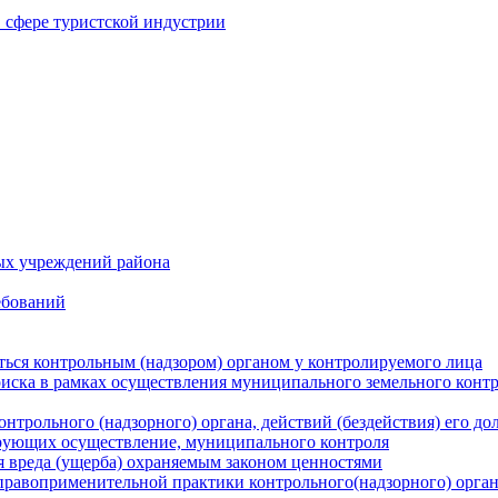
в сфере туристской индустрии
ых учреждений района
ебований
ться контрольным (надзором) органом у контролируемого лица
риска в рамках осуществления муниципального земельного конт
нтрольного (надзорного) органа, действий (бездействия) его д
рующих осуществление, муниципального контроля
 вреда (ущерба) охраняемым законом ценностями
правоприменительной практики контрольного(надзорного) орга