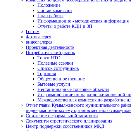
Положение
Состав комиссии
План работы
Информационно - методическая информация
Отчеты о работе КДН и ЗП
Гостям
Фотогалерея
видеогалерея
Проектная деятельность
Потребительский рынок
Торги НТО
Полезные ссылки
Список сотрудников
Торговля
Общественное питание
Бытовые услуги
Нестационарные торговые объекты
Информирование по маркировке молочной п
Межведомственная комиссия по разработке и
Отчет главы Кумылженского муниципального район
подведомственных ему органов местного самоупра
Снижение неформальной занятости
Документы стратегического планирования
Центр поддержки собственников МКД