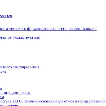
роектов
инимательства и формированию инвестиционного климата
бъектов инфраструктуры
естного самоуправления
йона
ты
визиты для оплаты
там
 органа ЗАГС, перечень оснований для отказа в государственной
рмирования