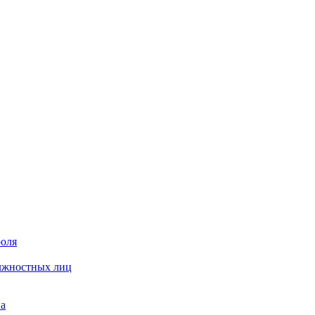
роля
олжностных лиц
на