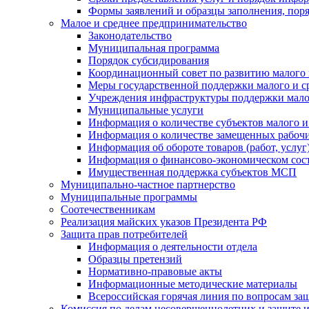
Формы заявлений и образцы заполнения, пор
Малое и среднее предпринимательство
Законодательство
Муниципальная программа
Порядок субсидирования
Координационный совет по развитию малого 
Меры государственной поддержки малого и с
Учреждения инфраструктуры поддержки малог
Муниципальные услуги
Информация о количестве субъектов малого и
Информация о количестве замещенных рабочих
Информация об обороте товаров (работ, услу
Информация о финансово-экономическом сост
Имущественная поддержка субъектов МСП
Муниципально-частное партнерство
Муниципальные программы
Соотечественникам
Реализация майских указов Президента РФ
Защита прав потребителей
Информация о деятельности отдела
Образцы претензий
Нормативно-правовые акты
Информационные методические материалы
Всероссийская горячая линия по вопросам за
Комиссия по делам несовершеннолетних и защите и