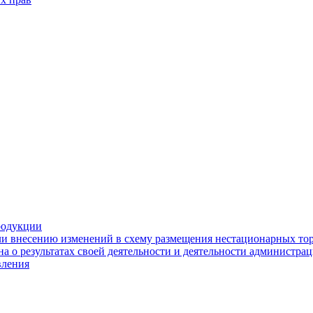
родукции
ли внесению изменений в схему размещения нестационарных то
а о результатах своей деятельности и деятельности администр
вления