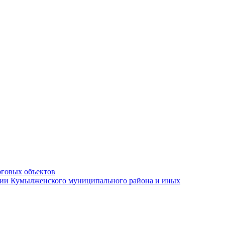
рговых объектов
ации Кумылженского муниципального района и иных