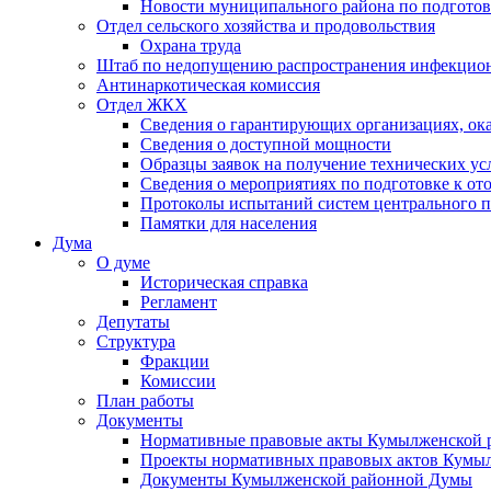
Новости муниципального района по подгото
Отдел сельского хозяйства и продовольствия
Охрана труда
Штаб по недопущению распространения инфекцио
Антинаркотическая комиссия
Отдел ЖКХ
Сведения о гарантирующих организациях, ок
Сведения о доступной мощности
Образцы заявок на получение технических ус
Сведения о мероприятиях по подготовке к от
Протоколы испытаний систем центрального п
Памятки для населения
Дума
О думе
Историческая справка
Регламент
Депутаты
Структура
Фракции
Комиссии
План работы
Документы
Нормативные правовые акты Кумылженской
Проекты нормативных правовых актов Кумы
Документы Кумылженской районной Думы