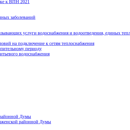
вке к ВПН 2021
нных заболеваний
азывающих услуги водоснабжения и водоотведения, единых те
ловий на подключение к сетям теплоснабжения
опительному периоду
итьевого водоснабжения
 районной Думы
лженской районной Думы