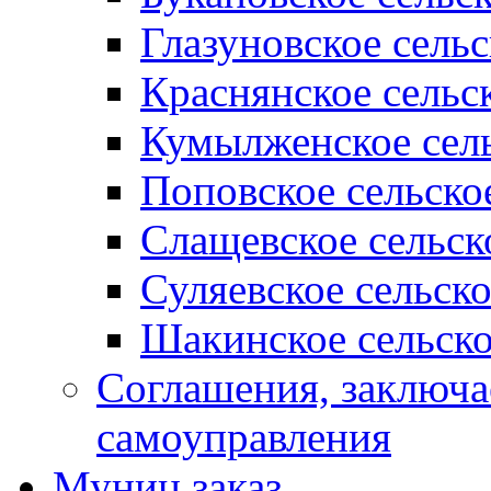
Глазуновское сель
Краснянское сельс
Кумылженское сель
Поповское сельско
Слащевское сельск
Суляевское сельск
Шакинское сельско
Соглашения, заключ
самоуправления
Муниц заказ