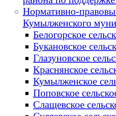
Нормативно-правовые
Кумылженского муни
Белогорское сельс
Букановское сельс
Глазуновское сель
Краснянское сельс
Кумылженское сель
Поповское сельско
Слащевское сельск