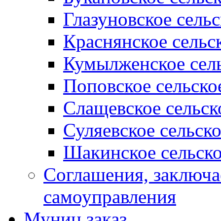
Глазуновское сель
Краснянское сельс
Кумылженское сель
Поповское сельско
Слащевское сельск
Суляевское сельск
Шакинское сельско
Соглашения, заключ
самоуправления
Муниц заказ