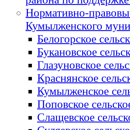
Нормативно-правовые
Кумылженского муни
Белогорское сельс
Букановское сельс
Глазуновское сель
Краснянское сельс
Кумылженское сель
Поповское сельско
Слащевское сельск