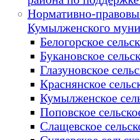
Нормативно-правовые
Кумылженского муни
Белогорское сельс
Букановское сельс
Глазуновское сель
Краснянское сельс
Кумылженское сель
Поповское сельско
Слащевское сельск