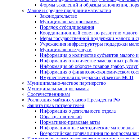
Формы заявлений и образцы заполнения, пор
Малое и среднее предпринимательство
Законодательство
Муниципальная программа
Порядок субсидирования
Координационный совет по развитию малого 
Меры государственной поддержки малого и с
Учреждения инфраструктуры поддержки малог
Муниципальные услуги
Информация о количестве субъектов малого и
Информация о количестве замещенных рабочих
Информация об обороте товаров (работ, услу
Информация о финансово-экономическом сост
Имущественная поддержка субъектов МСП
Муниципально-частное партнерство
Муниципальные программы
Соотечественникам
Реализация майских указов Президента РФ
Защита прав потребителей
Информация о деятельности отдела
Образцы претензий
Нормативно-правовые акты
Информационные методические материалы
Всероссийская горячая линия по вопросам за
Комиссия по делам несовершеннолетних и защите и