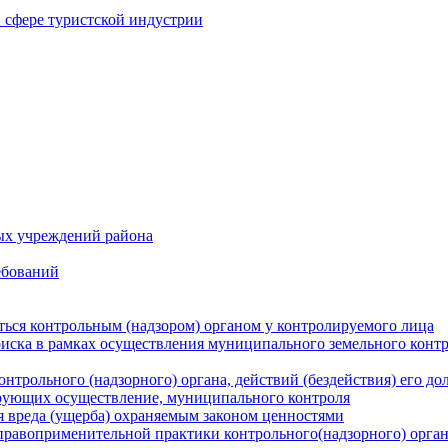
в сфере туристской индустрии
ых учреждений района
ебований
ться контрольным (надзором) органом у контролируемого лица
риска в рамках осуществления муниципального земельного конт
нтрольного (надзорного) органа, действий (бездействия) его д
рующих осуществление, муниципального контроля
 вреда (ущерба) охраняемым законом ценностями
правоприменительной практики контрольного(надзорного) орга