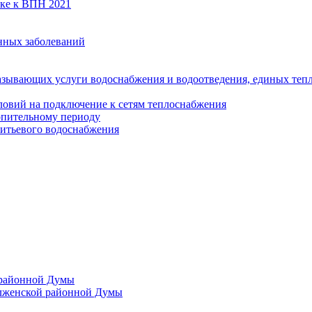
вке к ВПН 2021
нных заболеваний
азывающих услуги водоснабжения и водоотведения, единых те
ловий на подключение к сетям теплоснабжения
опительному периоду
итьевого водоснабжения
 районной Думы
лженской районной Думы