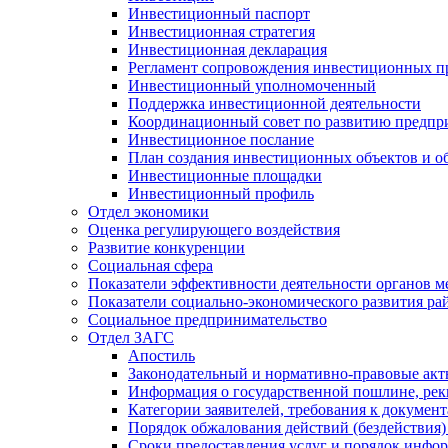
Инвестиционный паспорт
Инвестиционная стратегия
Инвестиционная декларация
Регламент сопровождения инвестиционных п
Инвестиционный уполномоченный
Поддержка инвестиционной деятельности
Координационный совет по развитию предпр
Инвестиционное послание
План создания инвестиционных объектов и о
Инвестиционные площадки
Инвестиционный профиль
Отдел экономики
Оценка регулирующего воздействия
Развитие конкуренции
Социальная сфера
Показатели эффективности деятельности органов м
Показатели социально-экономического развития ра
Социальное предпринимательство
Отдел ЗАГС
Апостиль
Законодательный и нормативно-правовые ак
Информация о государственной пошлине, рек
Категории заявителей, требования к докумен
Порядок обжалования действий (бездействия)
Сроки предоставления услуг и порядок инфо