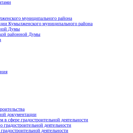
атами
лженского муниципального района
ции Кумылженского муниципального района
нной Думы
кой районной Думы
в
ания
роительства
ной документации
 в сфере градостроительной деятельности
о градостроительной деятельности
 градостроительной деятельности