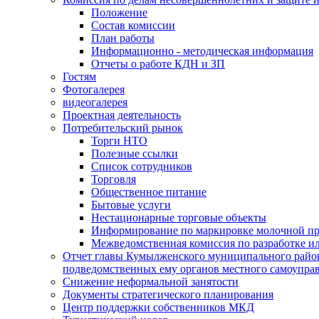
Положение
Состав комиссии
План работы
Информационно - методическая информация
Отчеты о работе КДН и ЗП
Гостям
Фотогалерея
видеогалерея
Проектная деятельность
Потребительский рынок
Торги НТО
Полезные ссылки
Список сотрудников
Торговля
Общественное питание
Бытовые услуги
Нестационарные торговые объекты
Информирование по маркировке молочной п
Межведомственная комиссия по разработке и
Отчет главы Кумылженского муниципального район
подведомственных ему органов местного самоупра
Снижение неформальной занятости
Документы стратегического планирования
Центр поддержки собственников МКД