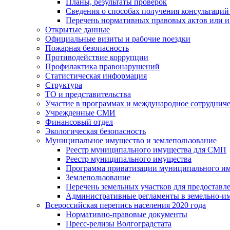
Планы, результаты проверок
Сведения о способах получения консультаций
Перечень нормативных правовых актов или и
Открытые данные
Официальные визиты и рабочие поездки
Пожарная безопасность
Противодействие коррупции
Профилактика правонарушений
Статистическая информация
Структура
ТО и представительства
Участие в программах и международное сотруднич
Учрежденные СМИ
Финансовый отдел
Экологическая безопасность
Муниципальное имущество и землепользование
Реестр муниципального имущества для СМП
Реестр муниципального имущества
Программа приватизации муниципального и
Землепользование
Перечень земельных участков для предоставл
Административные регламенты в земельно-и
Всероссийская перепись населения 2020 года
Нормативно-правовые документы
Пресс-релизы Волгоградстата