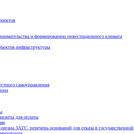
роектов
инимательства и формированию инвестиционного климата
бъектов инфраструктуры
естного самоуправления
йона
ты
визиты для оплаты
там
 органа ЗАГС, перечень оснований для отказа в государственной
рмирования