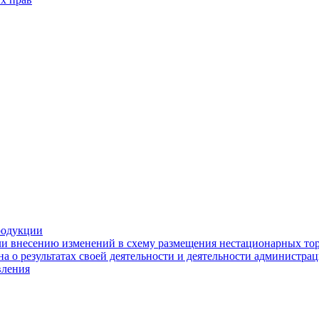
родукции
ли внесению изменений в схему размещения нестационарных то
а о результатах своей деятельности и деятельности администр
вления