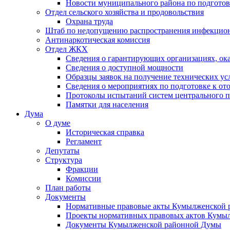
Новости муниципального района по подгото
Отдел сельского хозяйства и продовольствия
Охрана труда
Штаб по недопущению распространения инфекцио
Антинаркотическая комиссия
Отдел ЖКХ
Сведения о гарантирующих организациях, ок
Сведения о доступной мощности
Образцы заявок на получение технических ус
Сведения о мероприятиях по подготовке к от
Протоколы испытаний систем центрального п
Памятки для населения
Дума
О думе
Историческая справка
Регламент
Депутаты
Структура
Фракции
Комиссии
План работы
Документы
Нормативные правовые акты Кумылженской
Проекты нормативных правовых актов Кумы
Документы Кумылженской районной Думы