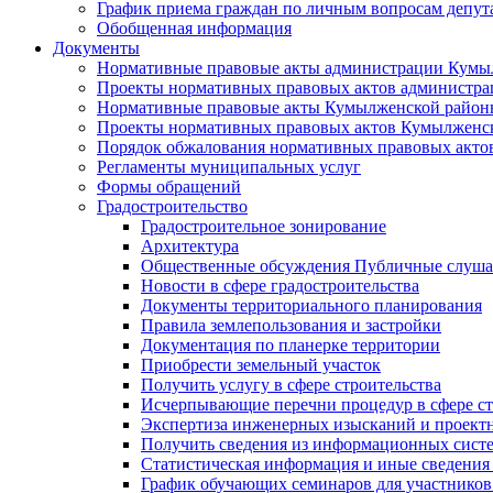
График приема граждан по личным вопросам депут
Обобщенная информация
Документы
Нормативные правовые акты администрации Кумы
Проекты нормативных правовых актов администра
Нормативные правовые акты Кумылженской райо
Проекты нормативных правовых актов Кумылженс
Порядок обжалования нормативных правовых акто
Регламенты муниципальных услуг
Формы обращений
Градостроительство
Градостроительное зонирование
Архитектура
Общественные обсуждения Публичные слуш
Новости в сфере градостроительства
Документы территориального планирования
Правила землепользования и застройки
Документация по планерке территории
Приобрести земельный участок
Получить услугу в сфере строительства
Исчерпывающие перечни процедур в сфере ст
Экспертиза инженерных изысканий и проект
Получить сведения из информационных систем
Статистическая информация и иные сведения 
График обучающих семинаров для участников