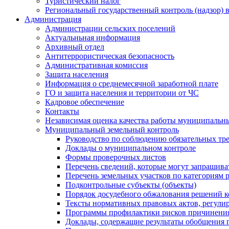
Туристический налог
Региональный государственный контроль (надзор) 
Администрация
Администрации сельских поселений
Актуальньная информация
Архивный отдел
Антитеррористическая безопасность
Административная комиссия
Защита населения
Информация о среднемесячной заработной плате
ГО и защита населения и территории от ЧС
Кадровое обеспечение
Контакты
Независимая оценка качества работы муниципальн
Муниципальный земельный контроль
Руководство по соблюдению обязательных тр
Доклады о муниципальном контроле
Формы проверочных листов
Перечень сведений, которые могут запрашива
Перечень земельных участков по категориям 
Подконтрольные субъекты (объекты)
Порядок досудебного обжалования решений ко
Тексты нормативных правовых актов, регули
Программы профилактики рисков причинения
Доклады, содержащие результаты обобщения 