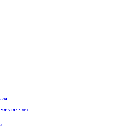
роля
олжностных лиц
на