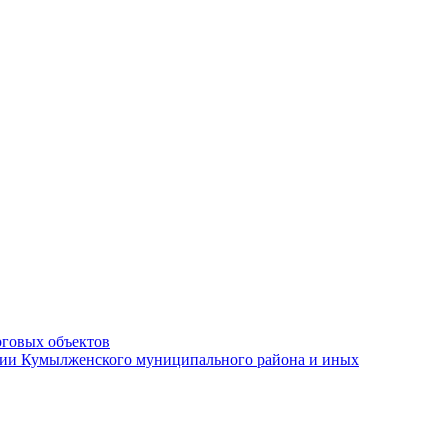
рговых объектов
ации Кумылженского муниципального района и иных