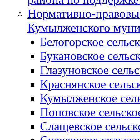
Нормативно-правовые
Кумылженского муни
Белогорское сельс
Букановское сельс
Глазуновское сель
Краснянское сельс
Кумылженское сель
Поповское сельско
Слащевское сельск