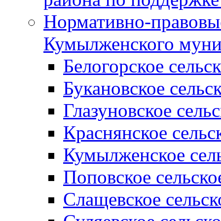
Нормативно-правовые
Кумылженского муни
Белогорское сельс
Букановское сельс
Глазуновское сель
Краснянское сельс
Кумылженское сель
Поповское сельско
Слащевское сельск