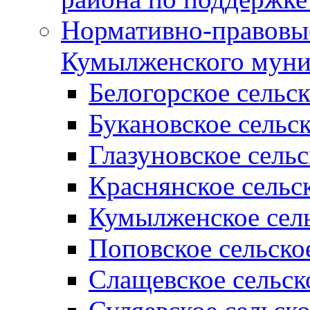
Нормативно-правовые
Кумылженского муни
Белогорское сельс
Букановское сельс
Глазуновское сель
Краснянское сельс
Кумылженское сель
Поповское сельско
Слащевское сельск