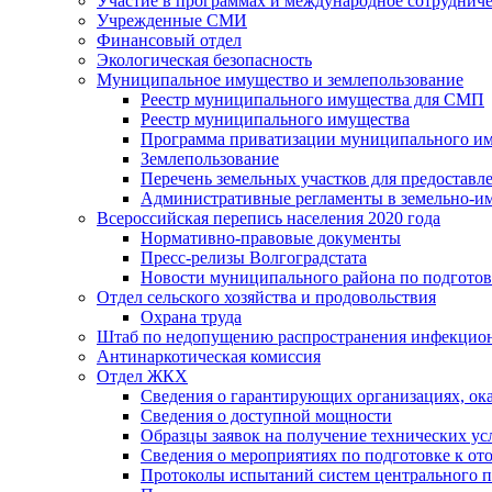
Участие в программах и международное сотруднич
Учрежденные СМИ
Финансовый отдел
Экологическая безопасность
Муниципальное имущество и землепользование
Реестр муниципального имущества для СМП
Реестр муниципального имущества
Программа приватизации муниципального и
Землепользование
Перечень земельных участков для предоставл
Административные регламенты в земельно-и
Всероссийская перепись населения 2020 года
Нормативно-правовые документы
Пресс-релизы Волгоградстата
Новости муниципального района по подгото
Отдел сельского хозяйства и продовольствия
Охрана труда
Штаб по недопущению распространения инфекцио
Антинаркотическая комиссия
Отдел ЖКХ
Сведения о гарантирующих организациях, ок
Сведения о доступной мощности
Образцы заявок на получение технических ус
Сведения о мероприятиях по подготовке к от
Протоколы испытаний систем центрального п