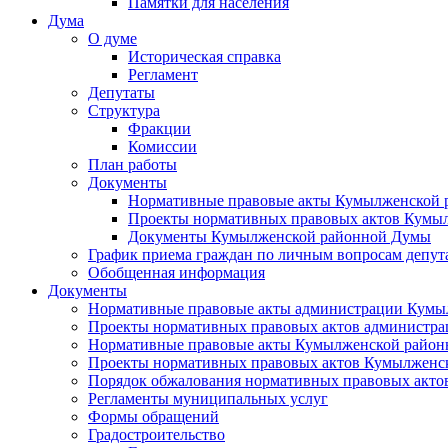
Памятки для населения
Дума
О думе
Историческая справка
Регламент
Депутаты
Структура
Фракции
Комиссии
План работы
Документы
Нормативные правовые акты Кумылженской
Проекты нормативных правовых актов Кумы
Документы Кумылженской районной Думы
График приема граждан по личным вопросам депут
Обобщенная информация
Документы
Нормативные правовые акты администрации Кумы
Проекты нормативных правовых актов администра
Нормативные правовые акты Кумылженской райо
Проекты нормативных правовых актов Кумылженс
Порядок обжалования нормативных правовых акто
Регламенты муниципальных услуг
Формы обращений
Градостроительство