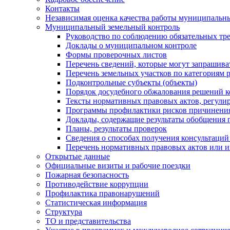
Контакты
Независимая оценка качества работы муниципальн
Муниципальный земельный контроль
Руководство по соблюдению обязательных тр
Доклады о муниципальном контроле
Формы проверочных листов
Перечень сведений, которые могут запрашива
Перечень земельных участков по категориям 
Подконтрольные субъекты (объекты)
Порядок досудебного обжалования решений ко
Тексты нормативных правовых актов, регули
Программы профилактики рисков причинения
Доклады, содержащие результаты обобщения 
Планы, результаты проверок
Сведения о способах получения консультаций
Перечень нормативных правовых актов или и
Открытые данные
Официальные визиты и рабочие поездки
Пожарная безопасность
Противодействие коррупции
Профилактика правонарушений
Статистическая информация
Структура
ТО и представительства