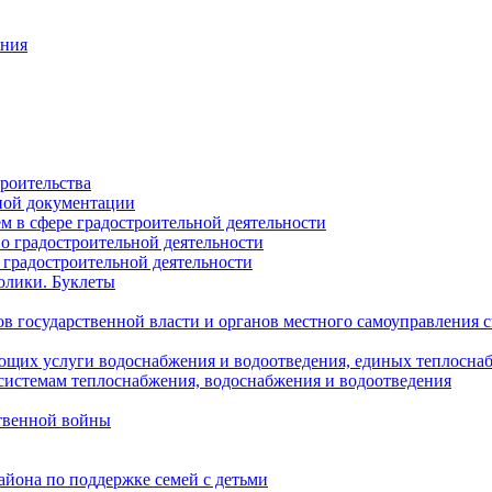
ания
роительства
ной документации
 в сфере градостроительной деятельности
о градостроительной деятельности
 градостроительной деятельности
олики. Буклеты
в государственной власти и органов местного самоуправления
ющих услуги водоснабжения и водоотведения, единых теплосн
истемам теплоснабжения, водоснабжения и водоотведения
твенной войны
йона по поддержке семей с детьми