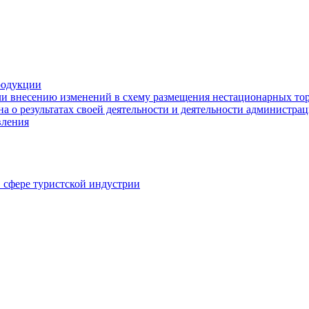
родукции
ли внесению изменений в схему размещения нестационарных то
а о результатах своей деятельности и деятельности администр
вления
в сфере туристской индустрии