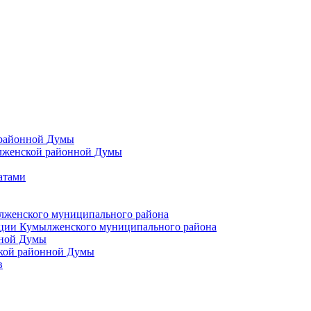
 районной Думы
лженской районной Думы
атами
лженского муниципального района
ции Кумылженского муниципального района
нной Думы
кой районной Думы
в