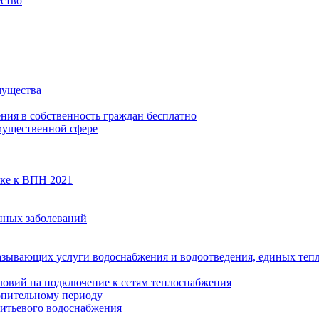
ество
мущества
ения в собственность граждан бесплатно
мущественной сфере
вке к ВПН 2021
нных заболеваний
азывающих услуги водоснабжения и водоотведения, единых те
ловий на подключение к сетям теплоснабжения
опительному периоду
итьевого водоснабжения