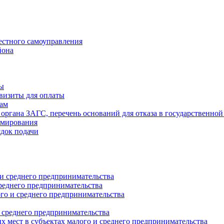
естного самоуправления
йона
ты
визиты для оплаты
там
 органа ЗАГС, перечень оснований для отказа в государственной
рмирования
ядок подачи
и среднего предпринимательства
реднего предпринимательства
о и среднего предпринимательства
 среднего предпринимательства
 мест в субъектах малого и среднего предпринимательства