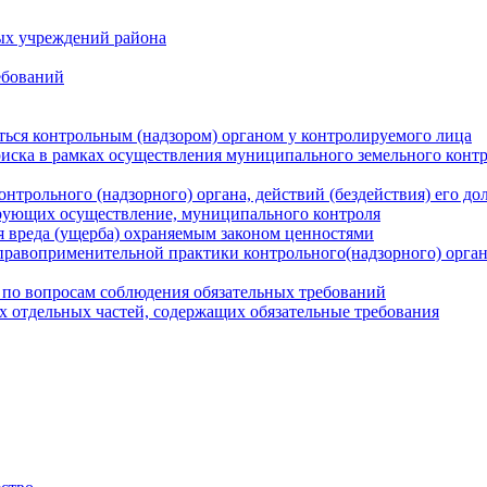
ых учреждений района
ебований
ться контрольным (надзором) органом у контролируемого лица
риска в рамках осуществления муниципального земельного конт
нтрольного (надзорного) органа, действий (бездействия) его д
рующих осуществление, муниципального контроля
 вреда (ущерба) охраняемым законом ценностями
правоприменительной практики контрольного(надзорного) орга
 по вопросам соблюдения обязательных требований
х отдельных частей, содержащих обязательные требования