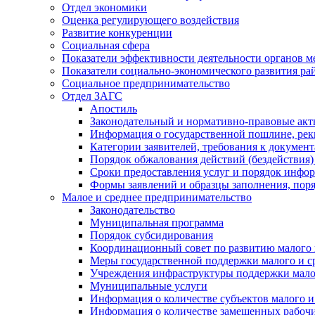
Отдел экономики
Оценка регулирующего воздействия
Развитие конкуренции
Социальная сфера
Показатели эффективности деятельности органов м
Показатели социально-экономического развития ра
Социальное предпринимательство
Отдел ЗАГС
Апостиль
Законодательный и нормативно-правовые ак
Информация о государственной пошлине, рек
Категории заявителей, требования к докумен
Порядок обжалования действий (бездействия)
Сроки предоставления услуг и порядок инфо
Формы заявлений и образцы заполнения, пор
Малое и среднее предпринимательство
Законодательство
Муниципальная программа
Порядок субсидирования
Координационный совет по развитию малого 
Меры государственной поддержки малого и с
Учреждения инфраструктуры поддержки малог
Муниципальные услуги
Информация о количестве субъектов малого и
Информация о количестве замещенных рабочих