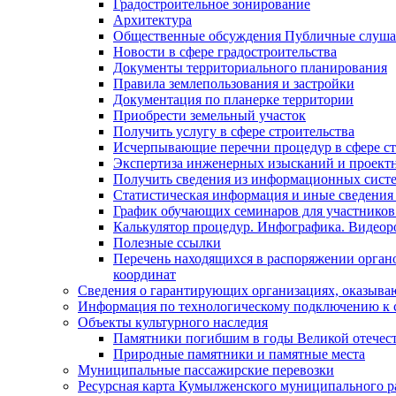
Градостроительное зонирование
Архитектура
Общественные обсуждения Публичные слуш
Новости в сфере градостроительства
Документы территориального планирования
Правила землепользования и застройки
Документация по планерке территории
Приобрести земельный участок
Получить услугу в сфере строительства
Исчерпывающие перечни процедур в сфере ст
Экспертиза инженерных изысканий и проект
Получить сведения из информационных систем
Статистическая информация и иные сведения 
График обучающих семинаров для участников
Калькулятор процедур. Инфографика. Видеор
Полезные ссылки
Перечень находящихся в распоряжении органо
координат
Сведения о гарантирующих организациях, оказыва
Информация по технологическому подключению к с
Объекты культурного наследия
Памятники погибшим в годы Великой отечес
Природные памятники и памятные места
Муниципальные пассажирские перевозки
Ресурсная карта Кумылженского муниципального ра