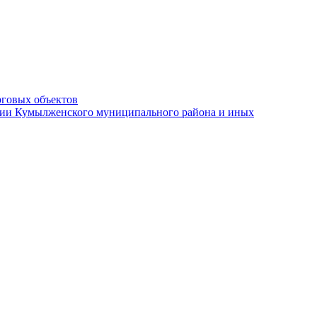
рговых объектов
ации Кумылженского муниципального района и иных