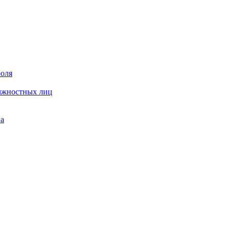
роля
олжностных лиц
на