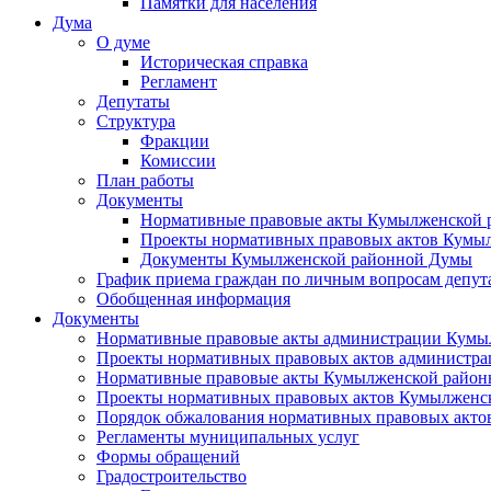
Памятки для населения
Дума
О думе
Историческая справка
Регламент
Депутаты
Структура
Фракции
Комиссии
План работы
Документы
Нормативные правовые акты Кумылженской
Проекты нормативных правовых актов Кумы
Документы Кумылженской районной Думы
График приема граждан по личным вопросам депут
Обобщенная информация
Документы
Нормативные правовые акты администрации Кумы
Проекты нормативных правовых актов администра
Нормативные правовые акты Кумылженской райо
Проекты нормативных правовых актов Кумылженс
Порядок обжалования нормативных правовых акто
Регламенты муниципальных услуг
Формы обращений
Градостроительство