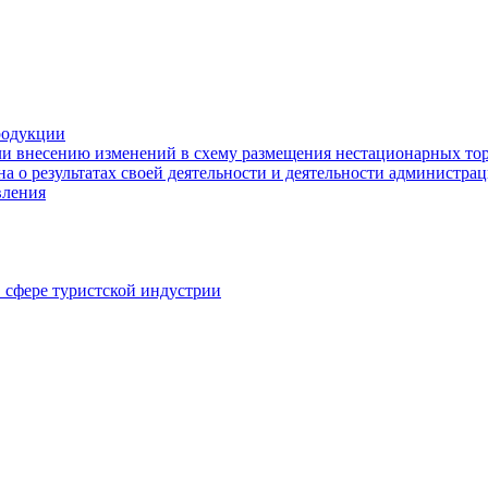
родукции
ли внесению изменений в схему размещения нестационарных то
а о результатах своей деятельности и деятельности администр
вления
в сфере туристской индустрии