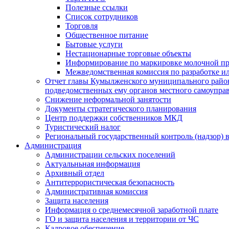
Полезные ссылки
Список сотрудников
Торговля
Общественное питание
Бытовые услуги
Нестационарные торговые объекты
Информирование по маркировке молочной п
Межведомственная комиссия по разработке и
Отчет главы Кумылженского муниципального район
подведомственных ему органов местного самоупра
Снижение неформальной занятости
Документы стратегического планирования
Центр поддержки собственников МКД
Туристический налог
Региональный государственный контроль (надзор) 
Администрация
Администрации сельских поселений
Актуальньная информация
Архивный отдел
Антитеррористическая безопасность
Административная комиссия
Защита населения
Информация о среднемесячной заработной плате
ГО и защита населения и территории от ЧС
Кадровое обеспечение