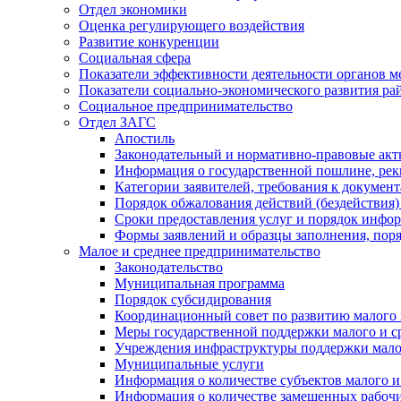
Отдел экономики
Оценка регулирующего воздействия
Развитие конкуренции
Социальная сфера
Показатели эффективности деятельности органов м
Показатели социально-экономического развития ра
Социальное предпринимательство
Отдел ЗАГС
Апостиль
Законодательный и нормативно-правовые ак
Информация о государственной пошлине, рек
Категории заявителей, требования к докумен
Порядок обжалования действий (бездействия)
Сроки предоставления услуг и порядок инфо
Формы заявлений и образцы заполнения, пор
Малое и среднее предпринимательство
Законодательство
Муниципальная программа
Порядок субсидирования
Координационный совет по развитию малого 
Меры государственной поддержки малого и с
Учреждения инфраструктуры поддержки малог
Муниципальные услуги
Информация о количестве субъектов малого и
Информация о количестве замещенных рабочих