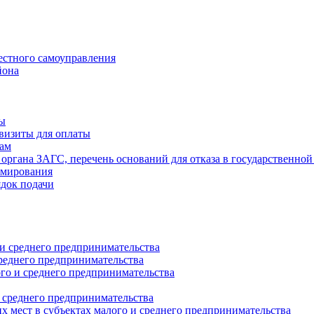
естного самоуправления
йона
ты
визиты для оплаты
там
 органа ЗАГС, перечень оснований для отказа в государственной
рмирования
ядок подачи
и среднего предпринимательства
реднего предпринимательства
о и среднего предпринимательства
 среднего предпринимательства
 мест в субъектах малого и среднего предпринимательства