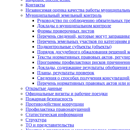
Контакты
Независимая оценка качества работы муниципальн
Муниципальный земельный контроль
Руководство по соблюдению обязательных тр
Доклады о муниципальном контроле
Формы проверочных листов
Перечень сведений, которые могут запрашива
Перечень земельных участков по категориям 
Подконтрольные субъекты (объекты)
Порядок досудебного обжалования решений ко
Тексты нормативных правовых актов, регули
Программы профилактики рисков причинения
Доклады, содержащие результаты обобщения 
Планы, результаты проверок
Сведения о способах получения консультаций
Перечень нормативных правовых актов или и
Открытые данные
Официальные визиты и рабочие поездки
Пожарная безопасность
Противодействие коррупции
Профилактика правонарушений
Статистическая информация
Структура
ТО и представительства