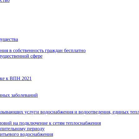
ество
мущества
ения в собственность граждан бесплатно
мущественной сфере
вке к ВПН 2021
нных заболеваний
азывающих услуги водоснабжения и водоотведения, единых те
ловий на подключение к сетям теплоснабжения
опительному периоду
итьевого водоснабжения