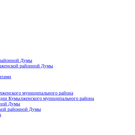
 районной Думы
лженской районной Думы
атами
лженского муниципального района
ции Кумылженского муниципального района
нной Думы
кой районной Думы
в