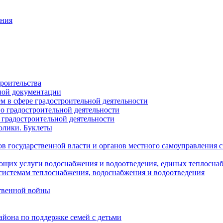
ания
роительства
ной документации
 в сфере градостроительной деятельности
о градостроительной деятельности
 градостроительной деятельности
олики. Буклеты
в государственной власти и органов местного самоуправления
ющих услуги водоснабжения и водоотведения, единых теплосн
истемам теплоснабжения, водоснабжения и водоотведения
твенной войны
йона по поддержке семей с детьми