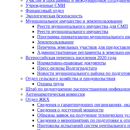
Участие в программах и международное сотруднич
Учрежденные СМИ
Финансовый отдел
Экологическая безопасность
Муниципальное имущество и землепользование
Реестр муниципального имущества для СМП
Реестр муниципального имущества
Программа приватизации муниципального и
Землепользование
Перечень земельных участков для предоставл
Административные регламенты в земельно-и
Всероссийская перепись населения 2020 года
Нормативно-правовые документы
Пресс-релизы Волгоградстата
Новости муниципального района по подгото
Отдел сельского хозяйства и продовольствия
Охрана труда
Штаб по недопущению распространения инфекцио
Антинаркотическая комиссия
Отдел ЖКХ
Сведения о гарантирующих организациях, ок
Сведения о доступной мощности
Образцы заявок на получение технических ус
Сведения о мероприятиях по подготовке к от
Протоколы испытаний систем центрального п