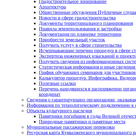
Градостроительное зонирование
Архитектура
Общественные обсуждения Публичные слуш
Новости в сфере градостроительства
Документы территориального планирования
Правила землепользования и застройки
Документация по планерке территории
Приобрести земельный участок
Получить услугу в сфере строительства
Исчерпывающие перечни процедур в сфере ст
Экспертиза инженерных изысканий и проект
Получить сведения из информационных систем
Статистическая информация и иные сведения 
График обучающих семинаров для участников
Калькулятор процедур. Инфографика. Видеор
Полезные ссылки
Перечень находящихся в распоряжении органо
координат
Сведения о гарантирующих организациях, оказыва
Информация по технологическому подключению к с
Объекты культурного наследия
Памятники погибшим в годы Великой отечес
Природные памятники и памятные места
Муниципальные пассажирские перевозки
Ресурсная карта Кумылженского муниципального ра