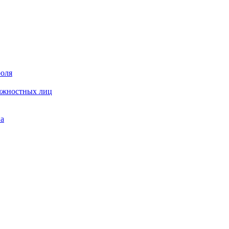
роля
олжностных лиц
на