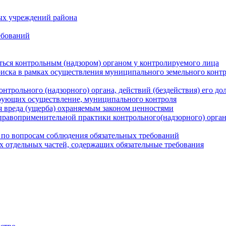
ых учреждений района
ебований
ться контрольным (надзором) органом у контролируемого лица
риска в рамках осуществления муниципального земельного конт
нтрольного (надзорного) органа, действий (бездействия) его д
рующих осуществление, муниципального контроля
 вреда (ущерба) охраняемым законом ценностями
правоприменительной практики контрольного(надзорного) орга
 по вопросам соблюдения обязательных требований
х отдельных частей, содержащих обязательные требования