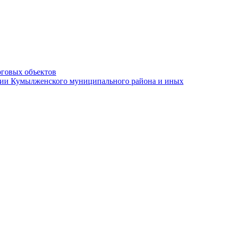
рговых объектов
ации Кумылженского муниципального района и иных