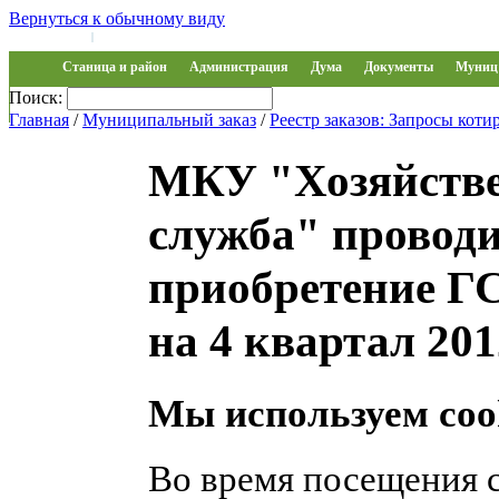
Вернуться к обычному виду
Войти на сайт
Регистрация
|
Станица и район
Администрация
Дума
Документы
Муниц 
Поиск:
Обращения
Главная
/
Муниципальный заказ
/
Реестр заказов: Запросы коти
МКУ "Хозяйстве
служба" проводи
приобретение Г
на 4 квартал 201
Мы используем coo
Во время посещения 