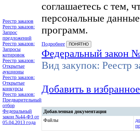
соглашаетесь с тем, 
персональные данные
Реестр заказов
программ.
Реестр заказов:
Запрос
предложений
Реестр заказов:
Подробнее
ПОНЯТНО
Запросы
Федеральный закон 
котировок
Реестр заказов:
Вид закупок: Реестр 
Открытые
аукционы
Реестр заказов:
Открытые
Добавить в избранное
конкурсы
Реестр заказов:
Предварительный
отбор
Федеральный
Добавленная документация
закон №44-ФЗ от
Файлы
д
05.04.2013 года
п