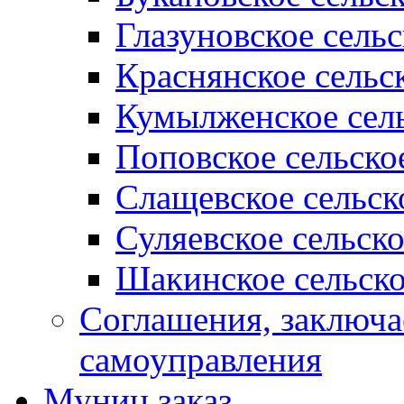
Глазуновское сель
Краснянское сельс
Кумылженское сель
Поповское сельско
Слащевское сельск
Суляевское сельск
Шакинское сельско
Соглашения, заключ
самоуправления
Муниц заказ