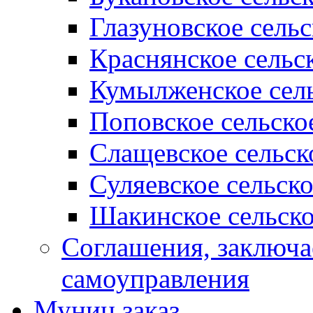
Глазуновское сель
Краснянское сельс
Кумылженское сель
Поповское сельско
Слащевское сельск
Суляевское сельск
Шакинское сельско
Соглашения, заключ
самоуправления
Муниц заказ