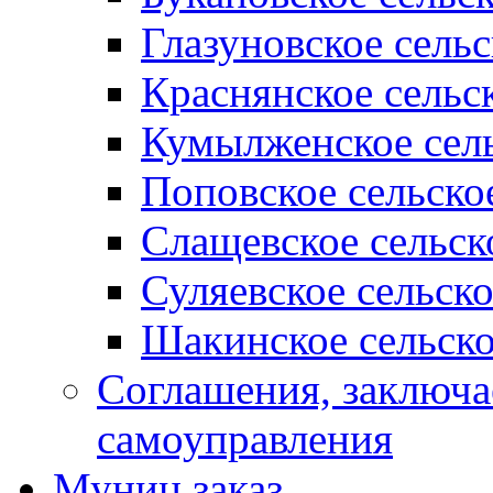
Глазуновское сель
Краснянское сельс
Кумылженское сель
Поповское сельско
Слащевское сельск
Суляевское сельск
Шакинское сельско
Соглашения, заключ
самоуправления
Муниц заказ