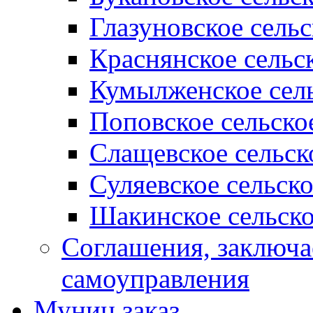
Глазуновское сель
Краснянское сельс
Кумылженское сель
Поповское сельско
Слащевское сельск
Суляевское сельск
Шакинское сельско
Соглашения, заключ
самоуправления
Муниц заказ