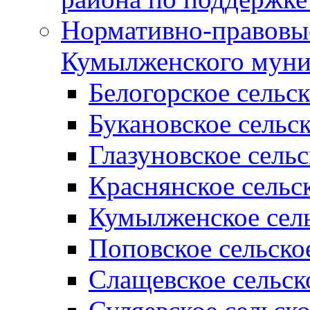
Нормативно-правовые
Кумылженского муни
Белогорское сельс
Букановское сельс
Глазуновское сель
Краснянское сельс
Кумылженское сель
Поповское сельско
Слащевское сельск