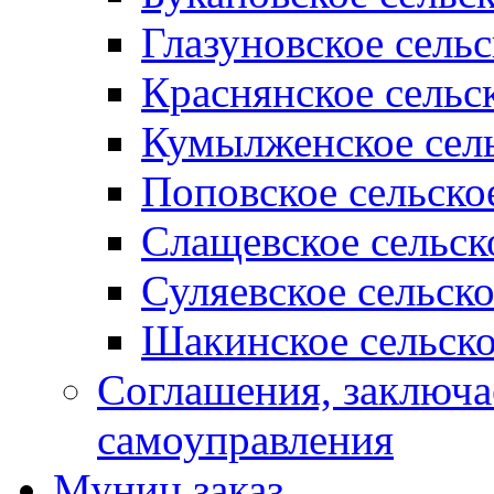
Глазуновское сель
Краснянское сельс
Кумылженское сель
Поповское сельско
Слащевское сельск
Суляевское сельск
Шакинское сельско
Соглашения, заключ
самоуправления
Муниц заказ