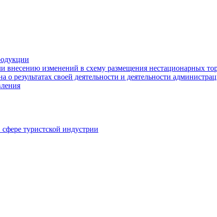
родукции
ли внесению изменений в схему размещения нестационарных то
а о результатах своей деятельности и деятельности администр
вления
в сфере туристской индустрии