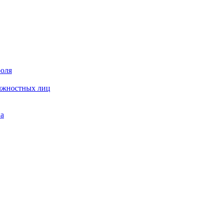
роля
олжностных лиц
на