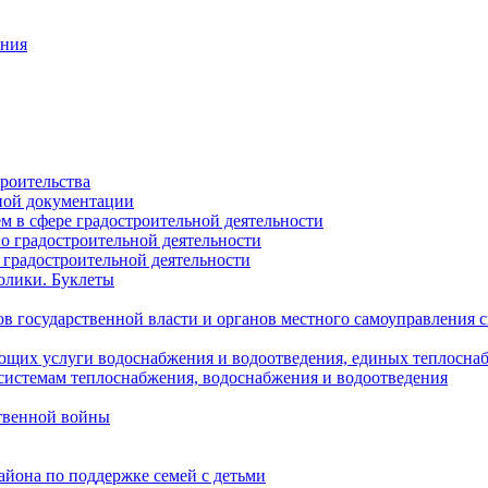
ания
роительства
ной документации
 в сфере градостроительной деятельности
о градостроительной деятельности
 градостроительной деятельности
олики. Буклеты
в государственной власти и органов местного самоуправления
ющих услуги водоснабжения и водоотведения, единых теплосн
истемам теплоснабжения, водоснабжения и водоотведения
твенной войны
йона по поддержке семей с детьми