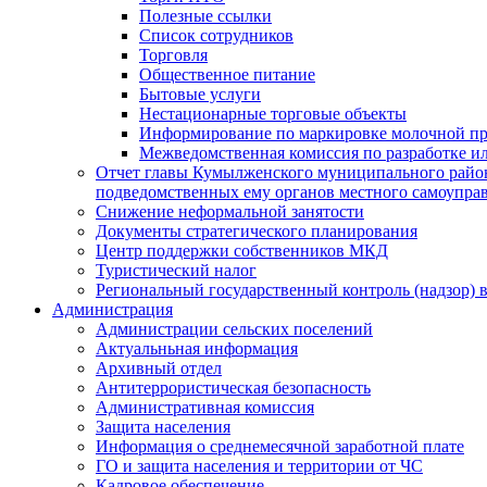
Полезные ссылки
Список сотрудников
Торговля
Общественное питание
Бытовые услуги
Нестационарные торговые объекты
Информирование по маркировке молочной п
Межведомственная комиссия по разработке и
Отчет главы Кумылженского муниципального район
подведомственных ему органов местного самоупра
Снижение неформальной занятости
Документы стратегического планирования
Центр поддержки собственников МКД
Туристический налог
Региональный государственный контроль (надзор) 
Администрация
Администрации сельских поселений
Актуальньная информация
Архивный отдел
Антитеррористическая безопасность
Административная комиссия
Защита населения
Информация о среднемесячной заработной плате
ГО и защита населения и территории от ЧС
Кадровое обеспечение