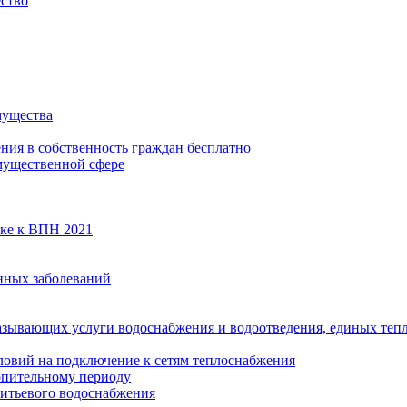
ество
мущества
ения в собственность граждан бесплатно
мущественной сфере
вке к ВПН 2021
нных заболеваний
азывающих услуги водоснабжения и водоотведения, единых те
ловий на подключение к сетям теплоснабжения
опительному периоду
итьевого водоснабжения