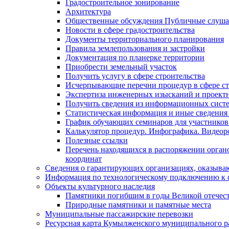
Градостроительное зонирование
Архитектура
Общественные обсуждения Публичные слуш
Новости в сфере градостроительства
Документы территориального планирования
Правила землепользования и застройки
Документация по планерке территории
Приобрести земельный участок
Получить услугу в сфере строительства
Исчерпывающие перечни процедур в сфере ст
Экспертиза инженерных изысканий и проект
Получить сведения из информационных систем
Статистическая информация и иные сведения 
График обучающих семинаров для участников
Калькулятор процедур. Инфографика. Видеор
Полезные ссылки
Перечень находящихся в распоряжении органо
координат
Сведения о гарантирующих организациях, оказыва
Информация по технологическому подключению к с
Объекты культурного наследия
Памятники погибшим в годы Великой отечес
Природные памятники и памятные места
Муниципальные пассажирские перевозки
Ресурсная карта Кумылженского муниципального ра