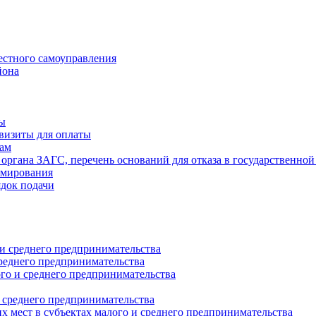
естного самоуправления
йона
ты
визиты для оплаты
там
 органа ЗАГС, перечень оснований для отказа в государственной
рмирования
ядок подачи
и среднего предпринимательства
реднего предпринимательства
о и среднего предпринимательства
 среднего предпринимательства
 мест в субъектах малого и среднего предпринимательства