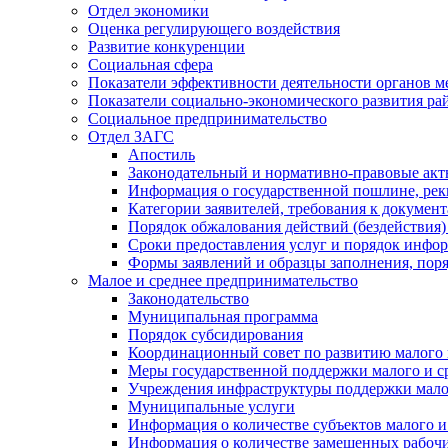
Отдел экономики
Оценка регулирующего воздействия
Развитие конкуренции
Социальная сфера
Показатели эффективности деятельности органов м
Показатели социально-экономического развития ра
Социальное предпринимательство
Отдел ЗАГС
Апостиль
Законодательный и нормативно-правовые ак
Информация о государственной пошлине, рек
Категории заявителей, требования к докумен
Порядок обжалования действий (бездействия)
Сроки предоставления услуг и порядок инфо
Формы заявлений и образцы заполнения, пор
Малое и среднее предпринимательство
Законодательство
Муниципальная программа
Порядок субсидирования
Координационный совет по развитию малого 
Меры государственной поддержки малого и с
Учреждения инфраструктуры поддержки малог
Муниципальные услуги
Информация о количестве субъектов малого и
Информация о количестве замещенных рабочих