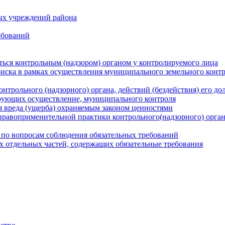
ых учреждений района
ебований
ться контрольным (надзором) органом у контролируемого лица
риска в рамках осуществления муниципального земельного конт
нтрольного (надзорного) органа, действий (бездействия) его д
рующих осуществление, муниципального контроля
 вреда (ущерба) охраняемым законом ценностями
правоприменительной практики контрольного(надзорного) орга
 по вопросам соблюдения обязательных требований
х отдельных частей, содержащих обязательные требования