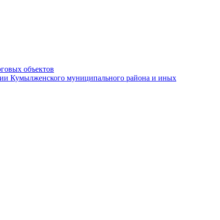
рговых объектов
ации Кумылженского муниципального района и иных