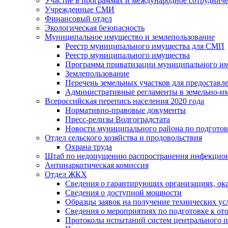
Участие в программах и международное сотруднич
Учрежденные СМИ
Финансовый отдел
Экологическая безопасность
Муниципальное имущество и землепользование
Реестр муниципального имущества для СМП
Реестр муниципального имущества
Программа приватизации муниципального и
Землепользование
Перечень земельных участков для предоставл
Административные регламенты в земельно-и
Всероссийская перепись населения 2020 года
Нормативно-правовые документы
Пресс-релизы Волгоградстата
Новости муниципального района по подгото
Отдел сельского хозяйства и продовольствия
Охрана труда
Штаб по недопущению распространения инфекцио
Антинаркотическая комиссия
Отдел ЖКХ
Сведения о гарантирующих организациях, ок
Сведения о доступной мощности
Образцы заявок на получение технических ус
Сведения о мероприятиях по подготовке к от
Протоколы испытаний систем центрального п