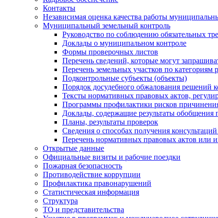
Контакты
Независимая оценка качества работы муниципальн
Муниципальный земельный контроль
Руководство по соблюдению обязательных тр
Доклады о муниципальном контроле
Формы проверочных листов
Перечень сведений, которые могут запрашива
Перечень земельных участков по категориям 
Подконтрольные субъекты (объекты)
Порядок досудебного обжалования решений ко
Тексты нормативных правовых актов, регули
Программы профилактики рисков причинения
Доклады, содержащие результаты обобщения 
Планы, результаты проверок
Сведения о способах получения консультаций
Перечень нормативных правовых актов или и
Открытые данные
Официальные визиты и рабочие поездки
Пожарная безопасность
Противодействие коррупции
Профилактика правонарушений
Статистическая информация
Структура
ТО и представительства