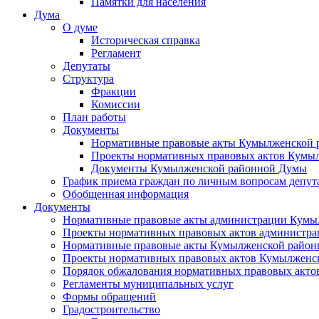
Памятки для населения
Дума
О думе
Историческая справка
Регламент
Депутаты
Структура
Фракции
Комиссии
План работы
Документы
Нормативные правовые акты Кумылженской
Проекты нормативных правовых актов Кумы
Документы Кумылженской районной Думы
График приема граждан по личным вопросам депут
Обобщенная информация
Документы
Нормативные правовые акты администрации Кумы
Проекты нормативных правовых актов администра
Нормативные правовые акты Кумылженской райо
Проекты нормативных правовых актов Кумылженс
Порядок обжалования нормативных правовых акто
Регламенты муниципальных услуг
Формы обращений
Градостроительство