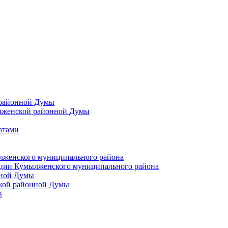
 районной Думы
лженской районной Думы
атами
лженского муниципального района
ции Кумылженского муниципального района
нной Думы
кой районной Думы
в