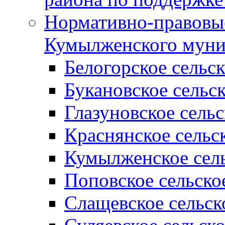
Нормативно-правовые
Кумылженского муни
Белогорское сельс
Букановское сельс
Глазуновское сель
Краснянское сельс
Кумылженское сель
Поповское сельско
Слащевское сельск