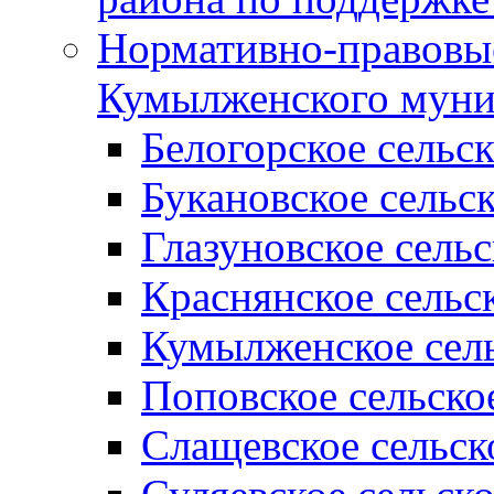
Нормативно-правовые
Кумылженского муни
Белогорское сельс
Букановское сельс
Глазуновское сель
Краснянское сельс
Кумылженское сель
Поповское сельско
Слащевское сельск