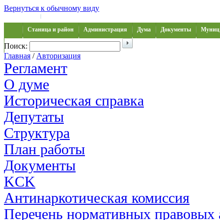
Вернуться к обычному виду
Войти на сайт
Регистрация
|
Станица и район
Администрация
Дума
Документы
Муниц 
Поиск:
Обращения
Главная
/
Авторизация
Регламент
О думе
Историческая справка
Депутаты
Структура
План работы
Документы
KCK
Антинаркотическая комиссия
Перечень нормативных правовых 