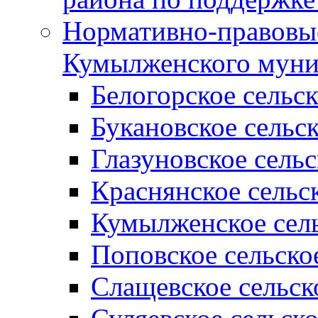
Нормативно-правовые
Кумылженского муни
Белогорское сельс
Букановское сельс
Глазуновское сель
Краснянское сельс
Кумылженское сель
Поповское сельско
Слащевское сельск