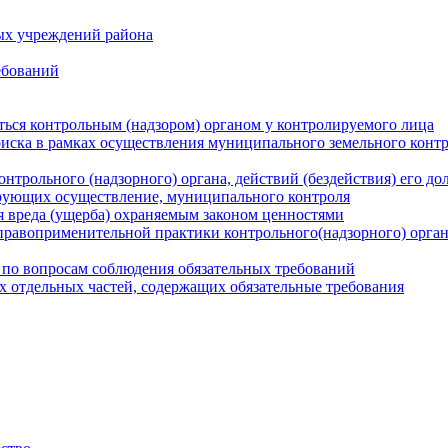
ых учреждений района
ебований
ться контрольным (надзором) органом у контролируемого лица
риска в рамках осуществления муниципального земельного конт
нтрольного (надзорного) органа, действий (бездействия) его д
рующих осуществление, муниципального контроля
 вреда (ущерба) охраняемым законом ценностями
правоприменительной практики контрольного(надзорного) орга
 по вопросам соблюдения обязательных требований
х отдельных частей, содержащих обязательные требования