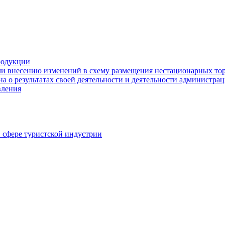
родукции
ли внесению изменений в схему размещения нестационарных то
а о результатах своей деятельности и деятельности администр
вления
в сфере туристской индустрии