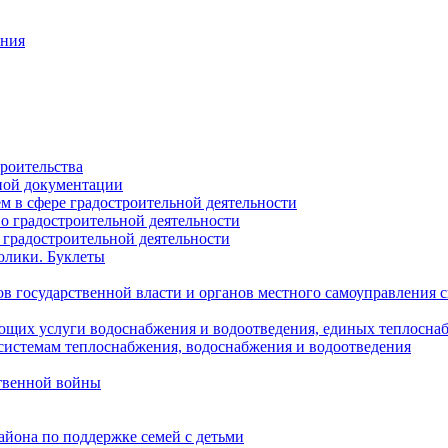
ания
роительства
ной документации
 в сфере градостроительной деятельности
о градостроительной деятельности
 градостроительной деятельности
олики. Буклеты
в государственной власти и органов местного самоуправления
ющих услуги водоснабжения и водоотведения, единых теплосн
истемам теплоснабжения, водоснабжения и водоотведения
твенной войны
йона по поддержке семей с детьми