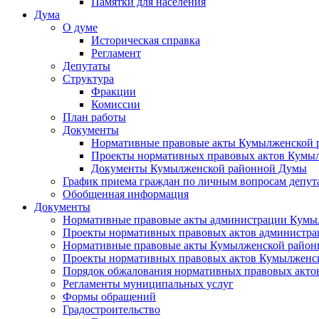
Памятки для населения
Дума
О думе
Историческая справка
Регламент
Депутаты
Структура
Фракции
Комиссии
План работы
Документы
Нормативные правовые акты Кумылженской
Проекты нормативных правовых актов Кумы
Документы Кумылженской районной Думы
График приема граждан по личным вопросам депут
Обобщенная информация
Документы
Нормативные правовые акты администрации Кумы
Проекты нормативных правовых актов администра
Нормативные правовые акты Кумылженской райо
Проекты нормативных правовых актов Кумылженс
Порядок обжалования нормативных правовых акто
Регламенты муниципальных услуг
Формы обращений
Градостроительство