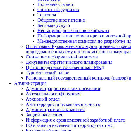
Полезные ссылки
Список сотрудников
Торговля
Общественное питание
Бытовые услуги
Нестационарные торговые объекты
Информирование по маркировке молочной п
Межведомственная комиссия по разработке и
Отчет главы Кумылженского муниципального район
подведомственных ему органов местного самоупра
Снижение неформальной занятости
Документы стратегического планирования
Центр поддержки собственников МКД
Туристический налог
Региональный государственный контроль (надзор) 
Администрация
Администрации сельских поселений
Актуальньная информация
Архивный отдел
Антитеррористическая безопасность
Административная комиссия
Защита населения
Информация о среднемесячной заработной плате
ГО и защита населения и территории от ЧС
Кадровое обеспечение