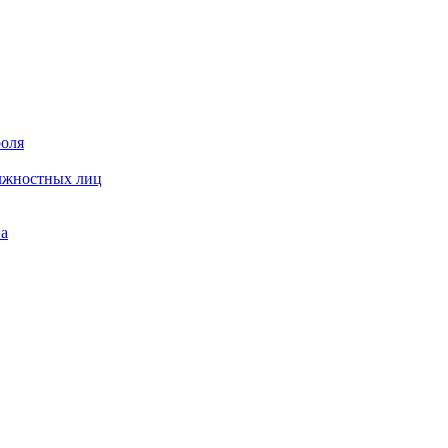
роля
олжностных лиц
на