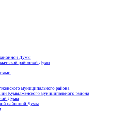
 районной Думы
лженской районной Думы
атами
лженского муниципального района
ции Кумылженского муниципального района
нной Думы
кой районной Думы
в