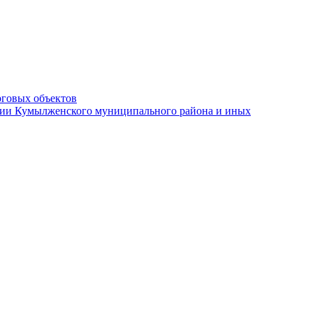
рговых объектов
ации Кумылженского муниципального района и иных