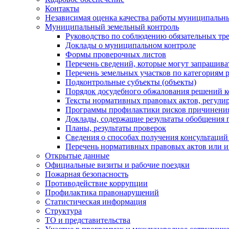
Контакты
Независимая оценка качества работы муниципальн
Муниципальный земельный контроль
Руководство по соблюдению обязательных тр
Доклады о муниципальном контроле
Формы проверочных листов
Перечень сведений, которые могут запрашива
Перечень земельных участков по категориям 
Подконтрольные субъекты (объекты)
Порядок досудебного обжалования решений ко
Тексты нормативных правовых актов, регули
Программы профилактики рисков причинения
Доклады, содержащие результаты обобщения 
Планы, результаты проверок
Сведения о способах получения консультаций
Перечень нормативных правовых актов или и
Открытые данные
Официальные визиты и рабочие поездки
Пожарная безопасность
Противодействие коррупции
Профилактика правонарушений
Статистическая информация
Структура
ТО и представительства