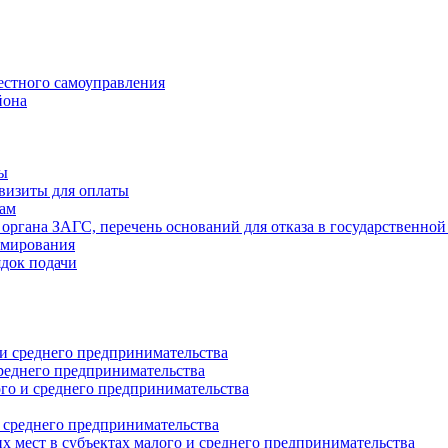
естного самоуправления
йона
ты
визиты для оплаты
там
 органа ЗАГС, перечень оснований для отказа в государственной
рмирования
ядок подачи
и среднего предпринимательства
реднего предпринимательства
о и среднего предпринимательства
 среднего предпринимательства
 мест в субъектах малого и среднего предпринимательства