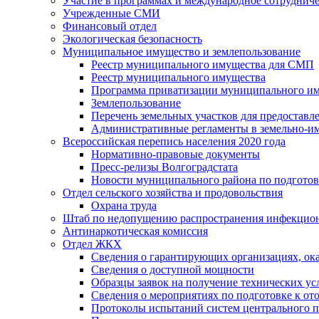
Участие в программах и международное сотруднич
Учрежденные СМИ
Финансовый отдел
Экологическая безопасность
Муниципальное имущество и землепользование
Реестр муниципального имущества для СМП
Реестр муниципального имущества
Программа приватизации муниципального и
Землепользование
Перечень земельных участков для предоставл
Административные регламенты в земельно-и
Всероссийская перепись населения 2020 года
Нормативно-правовые документы
Пресс-релизы Волгоградстата
Новости муниципального района по подгото
Отдел сельского хозяйства и продовольствия
Охрана труда
Штаб по недопущению распространения инфекцио
Антинаркотическая комиссия
Отдел ЖКХ
Сведения о гарантирующих организациях, ок
Сведения о доступной мощности
Образцы заявок на получение технических ус
Сведения о мероприятиях по подготовке к от
Протоколы испытаний систем центрального п