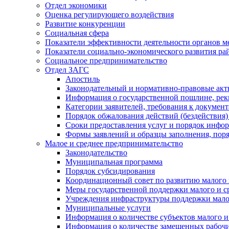
Отдел экономики
Оценка регулирующего воздействия
Развитие конкуренции
Социальная сфера
Показатели эффективности деятельности органов м
Показатели социально-экономического развития ра
Социальное предпринимательство
Отдел ЗАГС
Апостиль
Законодательный и нормативно-правовые ак
Информация о государственной пошлине, рек
Категории заявителей, требования к докумен
Порядок обжалования действий (бездействия)
Сроки предоставления услуг и порядок инфо
Формы заявлений и образцы заполнения, пор
Малое и среднее предпринимательство
Законодательство
Муниципальная программа
Порядок субсидирования
Координационный совет по развитию малого 
Меры государственной поддержки малого и с
Учреждения инфраструктуры поддержки малог
Муниципальные услуги
Информация о количестве субъектов малого и
Информация о количестве замещенных рабочих