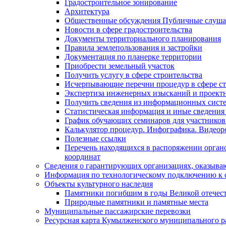
Градостроительное зонирование
Архитектура
Общественные обсуждения Публичные слуш
Новости в сфере градостроительства
Документы территориального планирования
Правила землепользования и застройки
Документация по планерке территории
Приобрести земельный участок
Получить услугу в сфере строительства
Исчерпывающие перечни процедур в сфере ст
Экспертиза инженерных изысканий и проект
Получить сведения из информационных систем
Статистическая информация и иные сведения 
График обучающих семинаров для участников
Калькулятор процедур. Инфографика. Видеор
Полезные ссылки
Перечень находящихся в распоряжении органо
координат
Сведения о гарантирующих организациях, оказыва
Информация по технологическому подключению к с
Объекты культурного наследия
Памятники погибшим в годы Великой отечес
Природные памятники и памятные места
Муниципальные пассажирские перевозки
Ресурсная карта Кумылженского муниципального ра