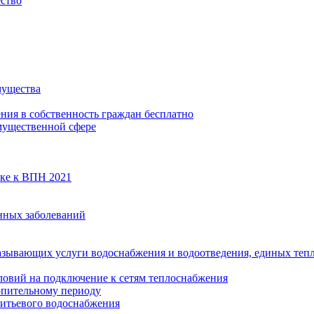
ество
мущества
ения в собственность граждан бесплатно
мущественной сфере
вке к ВПН 2021
нных заболеваний
азывающих услуги водоснабжения и водоотведения, единых те
ловий на подключение к сетям теплоснабжения
опительному периоду
итьевого водоснабжения