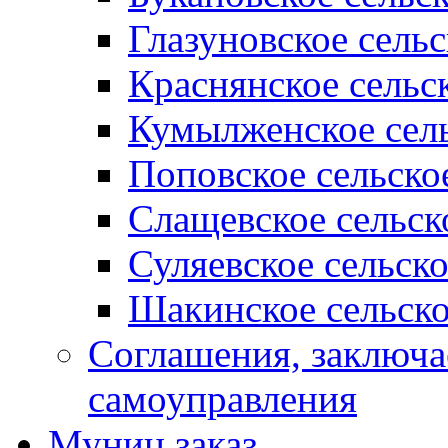
Глазуновское сель
Краснянское сельс
Кумылженское сель
Поповское сельско
Слащевское сельск
Суляевское сельск
Шакинское сельско
Соглашения, заключ
самоуправления
Муниц заказ