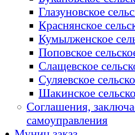
Глазуновское сель
Краснянское сельс
Кумылженское сель
Поповское сельско
Слащевское сельск
Суляевское сельск
Шакинское сельско
Соглашения, заключ
самоуправления
Муниц заказ