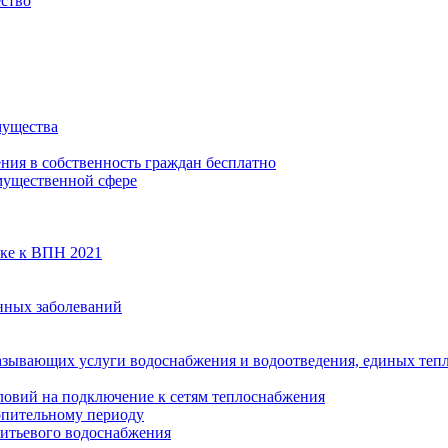
ество
мущества
ения в собственность граждан бесплатно
мущественной сфере
вке к ВПН 2021
нных заболеваний
азывающих услуги водоснабжения и водоотведения, единых те
ловий на подключение к сетям теплоснабжения
опительному периоду
итьевого водоснабжения