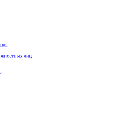
роля
олжностных лиц
на