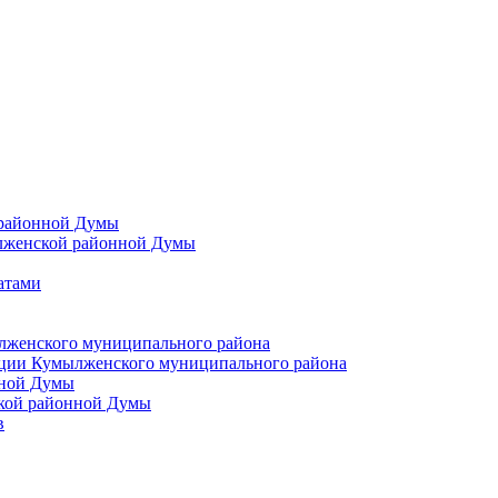
 районной Думы
лженской районной Думы
атами
лженского муниципального района
ции Кумылженского муниципального района
нной Думы
кой районной Думы
в