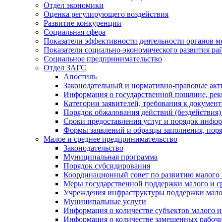
Отдел экономики
Оценка регулирующего воздействия
Развитие конкуренции
Социальная сфера
Показатели эффективности деятельности органов м
Показатели социально-экономического развития ра
Социальное предпринимательство
Отдел ЗАГС
Апостиль
Законодательный и нормативно-правовые ак
Информация о государственной пошлине, рек
Категории заявителей, требования к докумен
Порядок обжалования действий (бездействия)
Сроки предоставления услуг и порядок инфо
Формы заявлений и образцы заполнения, пор
Малое и среднее предпринимательство
Законодательство
Муниципальная программа
Порядок субсидирования
Координационный совет по развитию малого 
Меры государственной поддержки малого и с
Учреждения инфраструктуры поддержки малог
Муниципальные услуги
Информация о количестве субъектов малого и
Информация о количестве замещенных рабочих