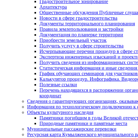
Градостроительное зонирование
Архитектура
Общественные обсуждения Публичные слуш
Новости в сфере градостроительства
Документы территориального планирования
Правила землепользования и застройки
Документация по планерке территории
Приобрести земельный участок
Получить услугу в сфере строительства
Исчерпывающие перечни процедур в сфере ст
Экспертиза инженерных изысканий и проект
Получить сведения из информационных систем
Статистическая информация и иные сведения 
График обучающих семинаров для участников
Калькулятор процедур. Инфографика. Видеор
Полезные ссылки
Перечень находящихся в распоряжении органо
координат
Сведения о гарантирующих организациях, оказыва
Информация по технологическому подключению к с
Объекты культурного наследия
Памятники погибшим в годы Великой отечес
Природные памятники и памятные места
Муниципальные пассажирские перевозки
Ресурсная карта Кумылженского муниципального ра