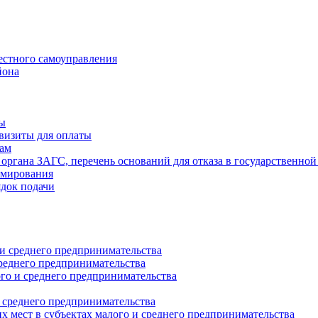
естного самоуправления
йона
ты
визиты для оплаты
там
 органа ЗАГС, перечень оснований для отказа в государственной
рмирования
ядок подачи
и среднего предпринимательства
реднего предпринимательства
о и среднего предпринимательства
 среднего предпринимательства
 мест в субъектах малого и среднего предпринимательства