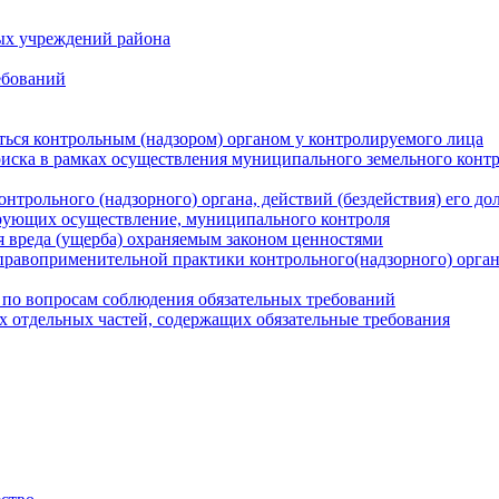
ых учреждений района
ебований
ться контрольным (надзором) органом у контролируемого лица
риска в рамках осуществления муниципального земельного конт
нтрольного (надзорного) органа, действий (бездействия) его д
рующих осуществление, муниципального контроля
 вреда (ущерба) охраняемым законом ценностями
правоприменительной практики контрольного(надзорного) орга
 по вопросам соблюдения обязательных требований
х отдельных частей, содержащих обязательные требования