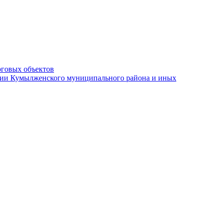
рговых объектов
ации Кумылженского муниципального района и иных