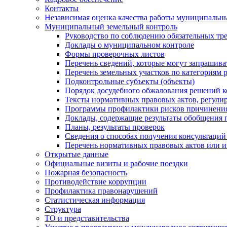
Контакты
Независимая оценка качества работы муниципальн
Муниципальный земельный контроль
Руководство по соблюдению обязательных тр
Доклады о муниципальном контроле
Формы проверочных листов
Перечень сведений, которые могут запрашива
Перечень земельных участков по категориям 
Подконтрольные субъекты (объекты)
Порядок досудебного обжалования решений ко
Тексты нормативных правовых актов, регули
Программы профилактики рисков причинения
Доклады, содержащие результаты обобщения 
Планы, результаты проверок
Сведения о способах получения консультаций
Перечень нормативных правовых актов или и
Открытые данные
Официальные визиты и рабочие поездки
Пожарная безопасность
Противодействие коррупции
Профилактика правонарушений
Статистическая информация
Структура
ТО и представительства