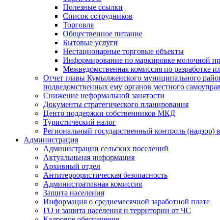
Полезные ссылки
Список сотрудников
Торговля
Общественное питание
Бытовые услуги
Нестационарные торговые объекты
Информирование по маркировке молочной п
Межведомственная комиссия по разработке и
Отчет главы Кумылженского муниципального район
подведомственных ему органов местного самоупра
Снижение неформальной занятости
Документы стратегического планирования
Центр поддержки собственников МКД
Туристический налог
Региональный государственный контроль (надзор) 
Администрация
Администрации сельских поселений
Актуальньная информация
Архивный отдел
Антитеррористическая безопасность
Административная комиссия
Защита населения
Информация о среднемесячной заработной плате
ГО и защита населения и территории от ЧС
Кадровое обеспечение