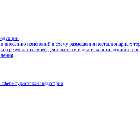
родукции
ли внесению изменений в схему размещения нестационарных то
а о результатах своей деятельности и деятельности администр
вления
в сфере туристской индустрии