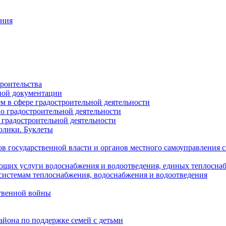
ания
роительства
ной документации
 в сфере градостроительной деятельности
о градостроительной деятельности
 градостроительной деятельности
олики. Буклеты
в государственной власти и органов местного самоуправления
ющих услуги водоснабжения и водоотведения, единых теплосн
истемам теплоснабжения, водоснабжения и водоотведения
твенной войны
йона по поддержке семей с детьми