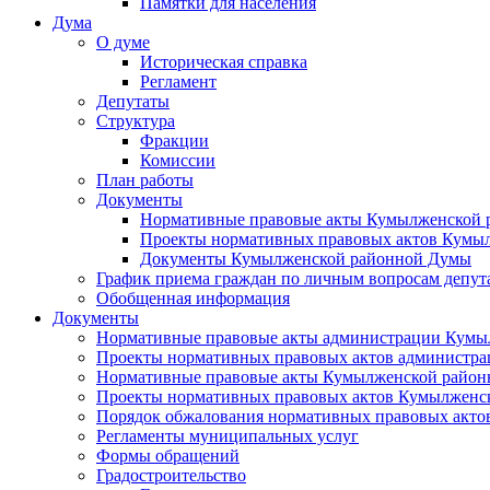
Памятки для населения
Дума
О думе
Историческая справка
Регламент
Депутаты
Структура
Фракции
Комиссии
План работы
Документы
Нормативные правовые акты Кумылженской
Проекты нормативных правовых актов Кумы
Документы Кумылженской районной Думы
График приема граждан по личным вопросам депут
Обобщенная информация
Документы
Нормативные правовые акты администрации Кумы
Проекты нормативных правовых актов администра
Нормативные правовые акты Кумылженской райо
Проекты нормативных правовых актов Кумылженс
Порядок обжалования нормативных правовых акто
Регламенты муниципальных услуг
Формы обращений
Градостроительство