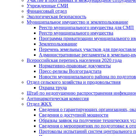
Участие в программах и международное сотруднич
Учрежденные СМИ
Финансовый отдел
Экологическая безопасность
Муниципальное имущество и землепользование
Реестр муниципального имущества для СМП
Реестр муниципального имущества
Программа приватизации муниципального и
Землепользование
Перечень земельных участков для предоставл
Административные регламенты в земельно-и
Всероссийская перепись населения 2020 года
Нормативно-правовые документы
Пресс-релизы Волгоградстата
Новости муниципального района по подгото
Отдел сельского хозяйства и продовольствия
Охрана труда
Штаб по недопущению распространения инфекцио
Антинаркотическая комиссия
Отдел ЖКХ
Сведения о гарантирующих организациях, ок
Сведения о доступной мощности
Образцы заявок на получение технических ус
Сведения о мероприятиях по подготовке к от
Протоколы испытаний систем центрального п