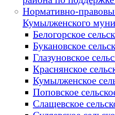
Нормативно-правовые
Кумылженского муни
Белогорское сельс
Букановское сельс
Глазуновское сель
Краснянское сельс
Кумылженское сель
Поповское сельско
Слащевское сельск