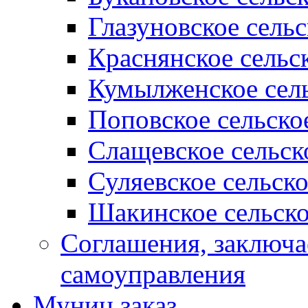
Глазуновское сель
Краснянское сельс
Кумылженское сель
Поповское сельско
Слащевское сельск
Суляевское сельск
Шакинское сельско
Соглашения, заключ
самоуправления
Муниц заказ