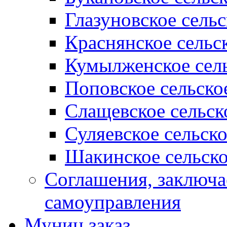
Глазуновское сель
Краснянское сельс
Кумылженское сель
Поповское сельско
Слащевское сельск
Суляевское сельск
Шакинское сельско
Соглашения, заключ
самоуправления
Муниц заказ