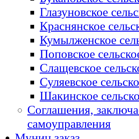
Глазуновское сель
Краснянское сельс
Кумылженское сель
Поповское сельско
Слащевское сельск
Суляевское сельск
Шакинское сельско
Соглашения, заключ
самоуправления
Муниц заказ