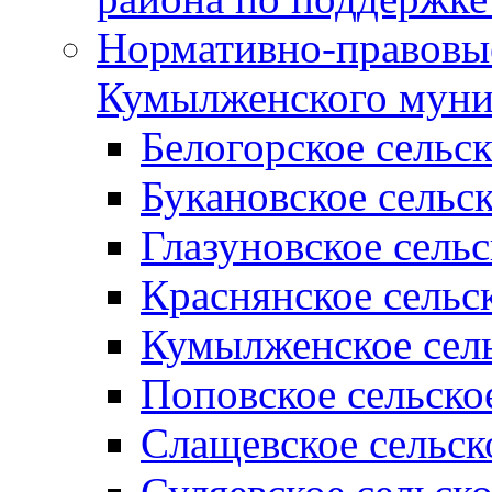
Нормативно-правовые
Кумылженского муни
Белогорское сельс
Букановское сельс
Глазуновское сель
Краснянское сельс
Кумылженское сель
Поповское сельско
Слащевское сельск