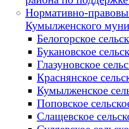
Нормативно-правовые
Кумылженского муни
Белогорское сельс
Букановское сельс
Глазуновское сель
Краснянское сельс
Кумылженское сель
Поповское сельско
Слащевское сельск