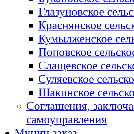
Глазуновское сель
Краснянское сельс
Кумылженское сель
Поповское сельско
Слащевское сельск
Суляевское сельск
Шакинское сельско
Соглашения, заключ
самоуправления
Муниц заказ