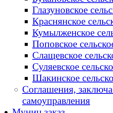
Глазуновское сель
Краснянское сельс
Кумылженское сель
Поповское сельско
Слащевское сельск
Суляевское сельск
Шакинское сельско
Соглашения, заключ
самоуправления
Муниц заказ