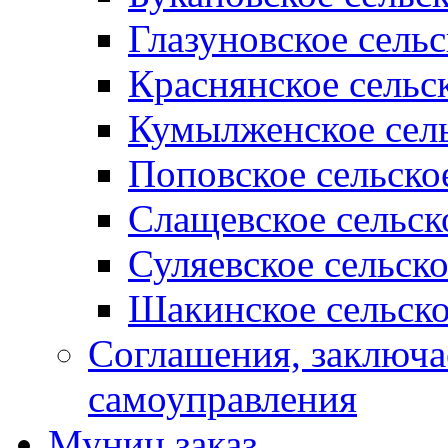
Глазуновское сель
Краснянское сельс
Кумылженское сель
Поповское сельско
Слащевское сельск
Суляевское сельск
Шакинское сельско
Соглашения, заключ
самоуправления
Муниц заказ