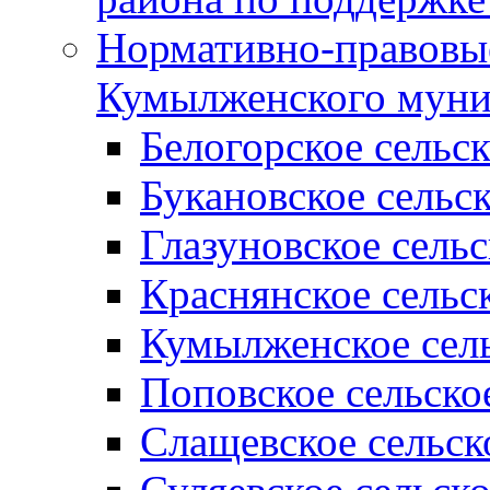
Нормативно-правовые
Кумылженского муни
Белогорское сельс
Букановское сельс
Глазуновское сель
Краснянское сельс
Кумылженское сель
Поповское сельско
Слащевское сельск