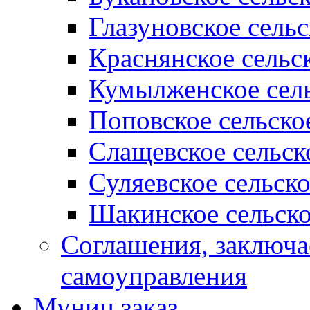
Глазуновское сель
Краснянское сельс
Кумылженское сель
Поповское сельско
Слащевское сельск
Суляевское сельск
Шакинское сельско
Соглашения, заключ
самоуправления
Муниц заказ