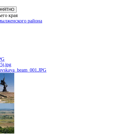
ОНЯТНО
его края