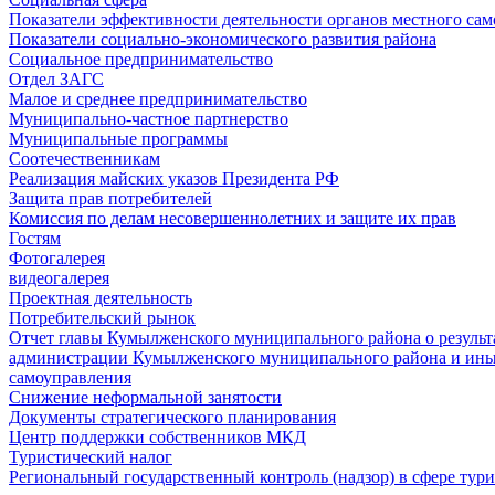
Показатели эффективности деятельности органов местного са
Показатели социально-экономического развития района
Социальное предпринимательство
Отдел ЗАГС
Малое и среднее предпринимательство
Муниципально-частное партнерство
Муниципальные программы
Соотечественникам
Реализация майских указов Президента РФ
Защита прав потребителей
Комиссия по делам несовершеннолетних и защите их прав
Гостям
Фотогалерея
видеогалерея
Проектная деятельность
Потребительский рынок
Отчет главы Кумылженского муниципального района о результа
администрации Кумылженского муниципального района и ины
самоуправления
Снижение неформальной занятости
Документы стратегического планирования
Центр поддержки собственников МКД
Туристический налог
Региональный государственный контроль (надзор) в сфере тур