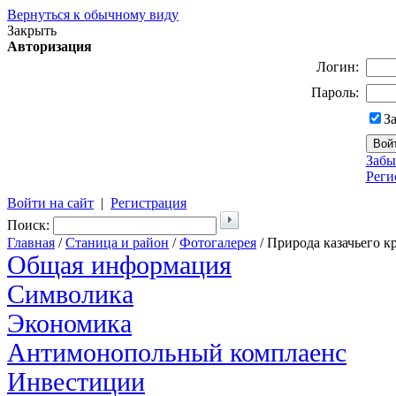
Вернуться к обычному виду
Закрыть
Авторизация
Логин:
Пароль:
З
Забы
Реги
Войти на сайт
|
Регистрация
Поиск:
Главная
/
Станица и район
/
Фотогалерея
/ Природа казачьего к
Общая информация
Символика
Экономика
Антимонопольный комплаенс
Инвестиции