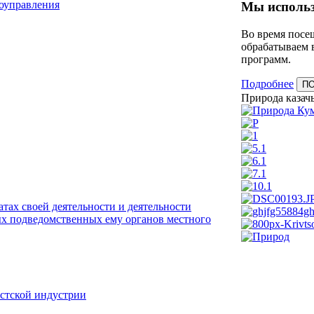
моуправления
Мы использ
Во время посещ
обрабатываем 
программ.
Подробнее
П
Природа казачь
тах своей деятельности и деятельности
х подведомственных ему органов местного
истской индустрии