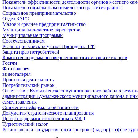
Показатели эффективности деятельности органов местного са
Показатели социально-экономического развития района
Социальное предпринимательство
Отдел ЗАГС
Малое и среднее предпринимательство
Муниципально-частное партнерство
Муниципальные программы
Соотечественникам
Реализация майских указов Президента РФ
Защита прав потребителей
Комиссия по делам несовершеннолетних и защите их прав
Гостям
Фотогалерея
видеогалерея
Проектная деятельность
Потребительский рынок
Отчет главы Кумылженского муниципального района о результа
администрации Кумылженского муниципального района и ины
самоуправления
Снижение неформальной занятости
Документы стратегического планирования
Центр поддержки собственников МКД
Туристический налог
Региональный государственный контроль (надзор) в сфере тур