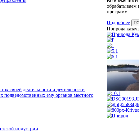
моуправления
Во время посещ
обрабатываем 
программ.
Подробнее
П
Природа казачь
тах своей деятельности и деятельности
х подведомственных ему органов местного
истской индустрии