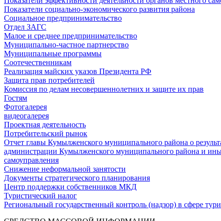
Показатели эффективности деятельности органов местного са
Показатели социально-экономического развития района
Социальное предпринимательство
Отдел ЗАГС
Малое и среднее предпринимательство
Муниципально-частное партнерство
Муниципальные программы
Соотечественникам
Реализация майских указов Президента РФ
Защита прав потребителей
Комиссия по делам несовершеннолетних и защите их прав
Гостям
Фотогалерея
видеогалерея
Проектная деятельность
Потребительский рынок
Отчет главы Кумылженского муниципального района о результа
администрации Кумылженского муниципального района и ины
самоуправления
Снижение неформальной занятости
Документы стратегического планирования
Центр поддержки собственников МКД
Туристический налог
Региональный государственный контроль (надзор) в сфере тур