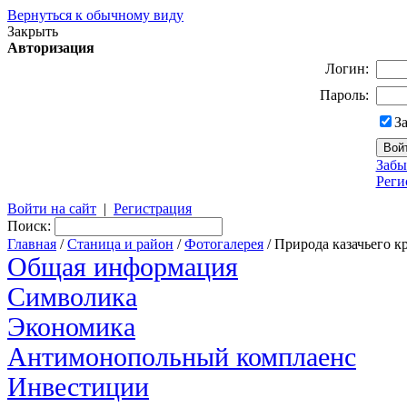
Вернуться к обычному виду
Закрыть
Авторизация
Логин:
Пароль:
З
Забы
Реги
Войти на сайт
|
Регистрация
Поиск:
Главная
/
Станица и район
/
Фотогалерея
/ Природа казачьего к
Общая информация
Символика
Экономика
Антимонопольный комплаенс
Инвестиции