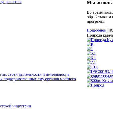
моуправления
Мы использ
Во время посещ
обрабатываем 
программ.
Подробнее
П
Природа казачь
тах своей деятельности и деятельности
х подведомственных ему органов местного
истской индустрии