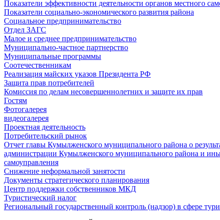
Показатели эффективности деятельности органов местного са
Показатели социально-экономического развития района
Социальное предпринимательство
Отдел ЗАГС
Малое и среднее предпринимательство
Муниципально-частное партнерство
Муниципальные программы
Соотечественникам
Реализация майских указов Президента РФ
Защита прав потребителей
Комиссия по делам несовершеннолетних и защите их прав
Гостям
Фотогалерея
видеогалерея
Проектная деятельность
Потребительский рынок
Отчет главы Кумылженского муниципального района о результа
администрации Кумылженского муниципального района и ины
самоуправления
Снижение неформальной занятости
Документы стратегического планирования
Центр поддержки собственников МКД
Туристический налог
Региональный государственный контроль (надзор) в сфере тур