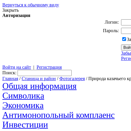
Вернуться к обычному виду
Закрыть
Авторизация
Логин:
Пароль:
З
Забы
Реги
Войти на сайт
|
Регистрация
Поиск:
Главная
/
Станица и район
/
Фотогалерея
/ Природа казачьего к
Общая информация
Символика
Экономика
Антимонопольный комплаенс
Инвестиции