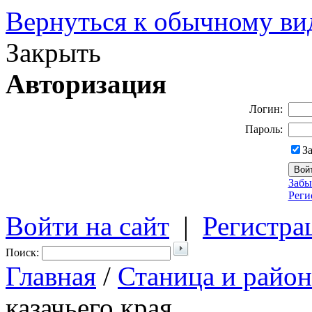
Вернуться к обычному ви
Закрыть
Авторизация
Логин:
Пароль:
З
Забы
Реги
Войти на сайт
|
Регистра
Поиск:
Главная
/
Станица и район
казачьего края