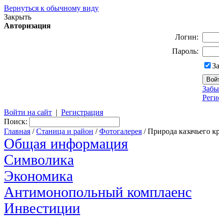
Вернуться к обычному виду
Закрыть
Авторизация
Логин:
Пароль:
З
Забы
Реги
Войти на сайт
|
Регистрация
Поиск:
Главная
/
Станица и район
/
Фотогалерея
/ Природа казачьего к
Общая информация
Символика
Экономика
Антимонопольный комплаенс
Инвестиции