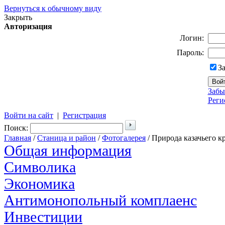
Вернуться к обычному виду
Закрыть
Авторизация
Логин:
Пароль:
З
Забы
Реги
Войти на сайт
|
Регистрация
Поиск:
Главная
/
Станица и район
/
Фотогалерея
/ Природа казачьего к
Общая информация
Символика
Экономика
Антимонопольный комплаенс
Инвестиции